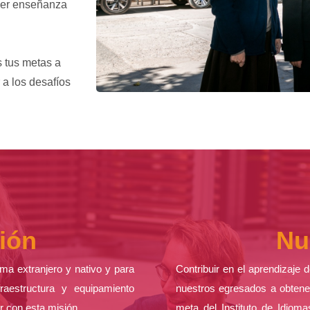
ecer enseñanza
 tus metas a
 a los desafíos
ión
Nu
ma extranjero y nativo y para
Contribuir en el aprendizaje 
raestructura y equipamiento
nuestros egresados a obtener
r con esta misión.
meta del Instituto de Idioma