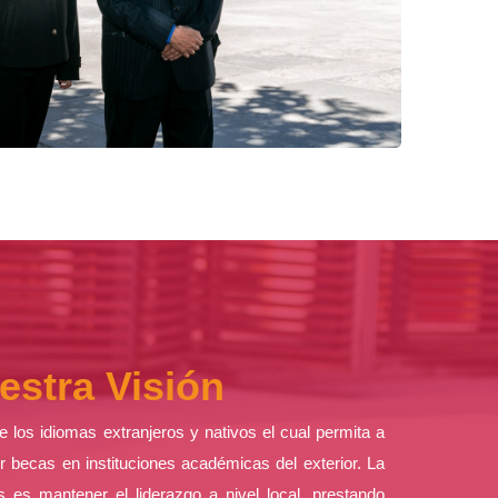
estra Visión
de los idiomas extranjeros y nativos el cual permita a
 becas en instituciones académicas del exterior. La
s es mantener el liderazgo a nivel local, prestando