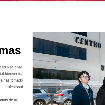
omas
sidad Nacional
ial bienvenida.
ica has tomado
on profesiónal.
omas de tu