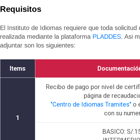
Requisitos
El Instituto de Idiomas requiere que toda solicitud 
realizada mediante la plataforma
PLADDES
. Asi 
adjuntar son los siguientes:
Items
Documentación
Recibo de pago por nivel de certi
página de recaudac
"Centro de Idiomas Tramites"
o e
con su nume
1
BASICO: S/.15