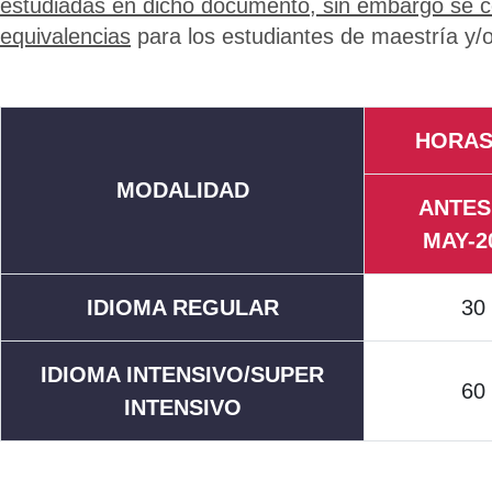
estudiadas en dicho documento, sin embargo se co
equivalencias
para los estudiantes de maestría y/
HORAS
MODALIDAD
ANTES
MAY-2
IDIOMA REGULAR
30
IDIOMA INTENSIVO/SUPER
60
INTENSIVO