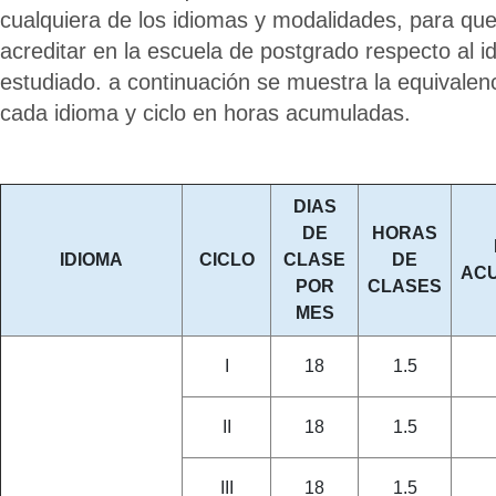
cualquiera de los idiomas y modalidades, para qu
acreditar en la escuela de postgrado respecto al i
estudiado. a continuación se muestra la equivalen
cada idioma y ciclo en horas acumuladas.
DIAS
DE
HORAS
IDIOMA
CICLO
CLASE
DE
AC
POR
CLASES
MES
I
18
1.5
II
18
1.5
III
18
1.5