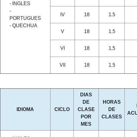
- INGLES
-
IV
18
1.5
PORTUGUES
- QUECHUA
V
18
1.5
VI
18
1.5
VII
18
1.5
DIAS
DE
HORAS
IDIOMA
CICLO
CLASE
DE
AC
POR
CLASES
MES